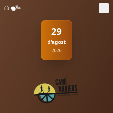
29
d'agost
2026